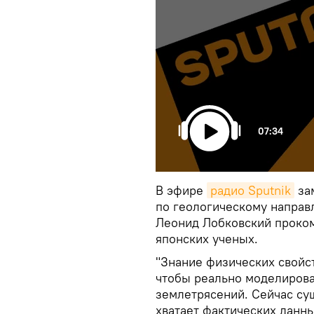
07:34
В эфире
радио Sputnik
за
по геологическому направ
Леонид Лобковский проко
японских ученых.
"Знание физических свойс
чтобы реально моделирова
землетрясений. Сейчас сущ
хватает фактических данны