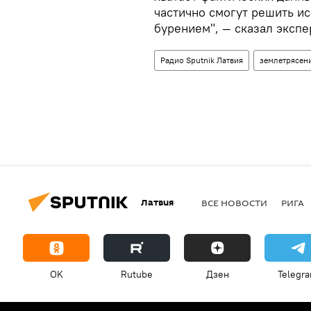
частично смогут решить и
бурением", — сказал экспе
Радио Sputnik Латвия
землетрясен
Латвия
ВСЕ НОВОСТИ
РИГА
OK
Rutube
Дзен
Telegr