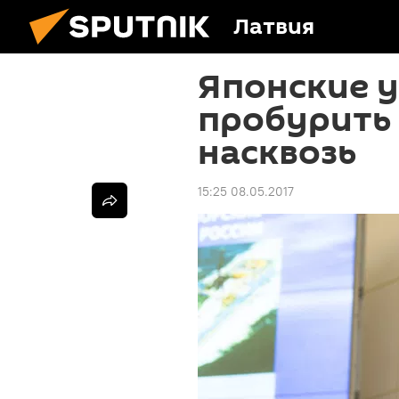
Латвия
Японские у
пробурить
насквозь
15:25 08.05.2017