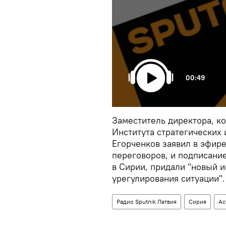
00:49
Заместитель директора, к
Института стратегических
Егорченков заявил в эфир
переговоров, и подписани
в Сирии, придали "новый 
урегулирования ситуации".
Радио Sputnik Латвия
Сирия
Ас