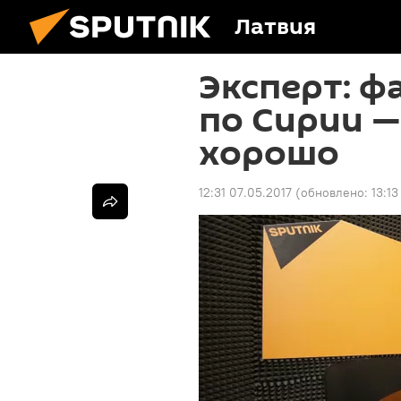
Латвия
Эксперт: ф
по Сирии —
хорошо
12:31 07.05.2017
(обновлено:
13:13