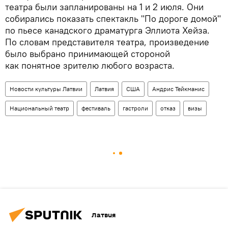
театра были запланированы на 1 и 2 июля. Они
собирались показать спектакль "По дороге домой"
по пьесе канадского драматурга Эллиота Хейза.
По словам представителя театра, произведение
было выбрано принимающей стороной
как понятное зрителю любого возраста.
Новости культуры Латвии
Латвия
США
Андрис Тейкманис
Национальный театр
фестиваль
гастроли
отказ
визы
Латвия