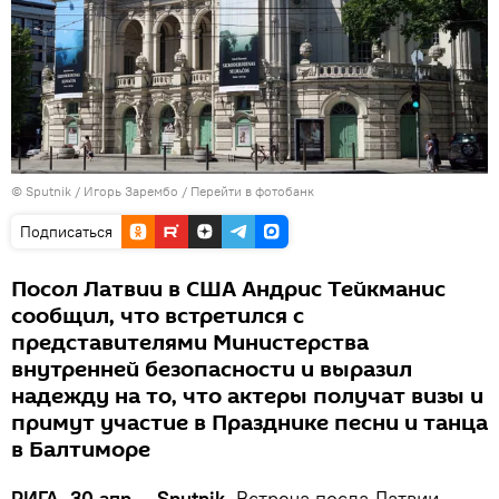
© Sputnik / Игорь Зарембо
/
Перейти в фотобанк
Подписаться
Посол Латвии в США Андрис Тейкманис
сообщил, что встретился с
представителями Министерства
внутренней безопасности и выразил
надежду на то, что актеры получат визы и
примут участие в Празднике песни и танца
в Балтиморе
РИГА, 30 апр — Sputnik.
Встреча посла Латвии