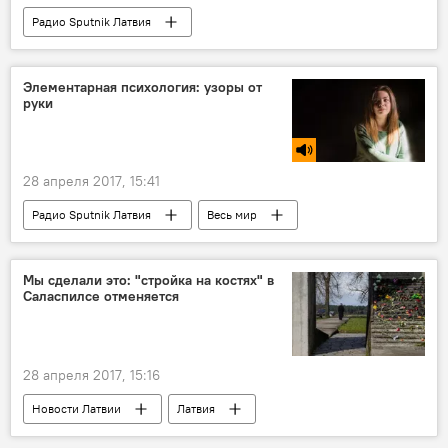
Радио Sputnik Латвия
Элементарная психология: узоры от
руки
28 апреля 2017, 15:41
Радио Sputnik Латвия
Весь мир
Виктория Тигиева
рисунок
Мы сделали это: "стройка на костях" в
Саласпилсе отменяется
28 апреля 2017, 15:16
Новости Латвии
Латвия
Саласпилс
Александр Ржавин