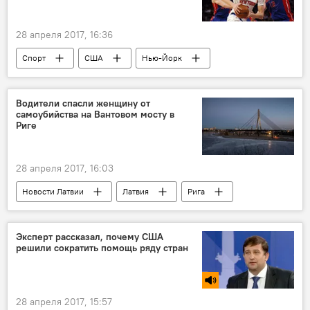
28 апреля 2017, 16:36
Спорт
США
Нью-Йорк
Кристапс Порзингис
Фил Джексон
Джеймс Л. Долан
New York Knicks
Водители спасли женщину от
самоубийства на Вантовом мосту в
Риге
28 апреля 2017, 16:03
Новости Латвии
Латвия
Рига
Рижская муниципальная полиция (РМП)
Эксперт рассказал, почему США
решили сократить помощь ряду стран
28 апреля 2017, 15:57