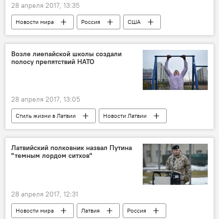
28 апреля 2017, 13:35
Новости мира
Россия
США
Рекс Тиллерсон
межгосударственные отношения
визит
Возле лиепайской школы создали
полосу препятствий НАТО
28 апреля 2017, 13:05
Стиль жизни в Латвии
Новости Латвии
Латвия
Лиепая
НАТО
Яунсардзе
патриотизм
школа
Латвийский полковник назвал Путина
"темным лордом ситхов"
школьники
28 апреля 2017, 12:31
Новости мира
Латвия
Россия