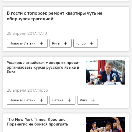
Игорь Коротченко
НАТО
мнение
эксперт
В гости с топором: ремонт квартиры чуть не
обернулся трагедией
28 апреля 2017, 17:10
Новости Латвии
Рига
топор
соседи
ссора
Ушаков: латвийская молодежь просит
организовать курсы русского языка в
Риге
28 апреля 2017, 16:55
Новости Латвии
Латвия
Рига
Нил Ушаков
курсы
The New York Times: Кристапс
Порзингис не боится проиграть