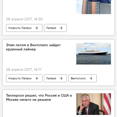
28 апреля 2017, 14:30
Новости Латвии
Латвия
Евробарометр
Евросоюз
опрос
Этим летом в Вентспилс зайдет
круизный лайнер
28 апреля 2017, 14:17
Новости Латвии
Латвия
Вентспилс
Saga Cruises
Serenissima Cruises
Saga Sapphire
Serenissima
Тиллерсон решил, что Россия и США в
Москве ничего не решили
Вентспилсский порт