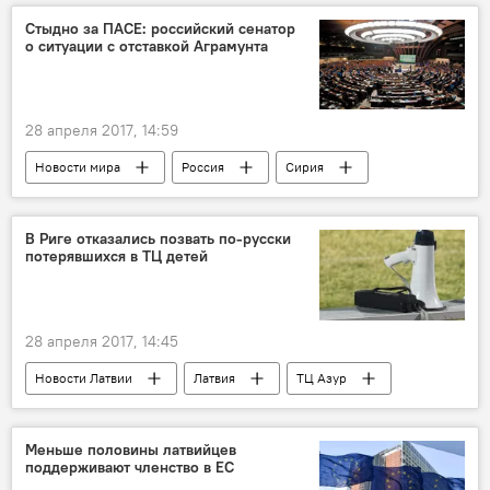
Влад Богов
Лолита Балцербуле
Стыдно за ПАСЕ: российский сенатор
о ситуации с отставкой Аграмунта
Людмила Енткиене
кладбище
Чтобы помнили: Саласпилс
28 апреля 2017, 14:59
Новости мира
Россия
Сирия
Педро Аграмунт
ПАСЕ
реакции
отставка
В Риге отказались позвать по-русски
потерявшихся в ТЦ детей
28 апреля 2017, 14:45
Новости Латвии
Латвия
ТЦ Азур
русский язык
Меньше половины латвийцев
поддерживают членство в ЕС