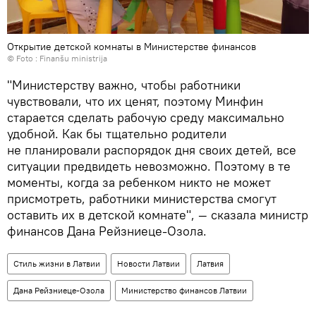
Открытие детской комнаты в Министерстве финансов
© Foto :
Finanšu ministrija
"Министерству важно, чтобы работники
чувствовали, что их ценят, поэтому Минфин
старается сделать рабочую среду максимально
удобной. Как бы тщательно родители
не планировали распорядок дня своих детей, все
ситуации предвидеть невозможно. Поэтому в те
моменты, когда за ребенком никто не может
присмотреть, работники министерства смогут
оставить их в детской комнате", — сказала министр
финансов Дана Рейзниеце-Озола.
Стиль жизни в Латвии
Новости Латвии
Латвия
Дана Рейзниеце-Озола
Министерство финансов Латвии