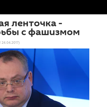
ая ленточка -
рьбы с фашизмом
2 24.04.2017
)