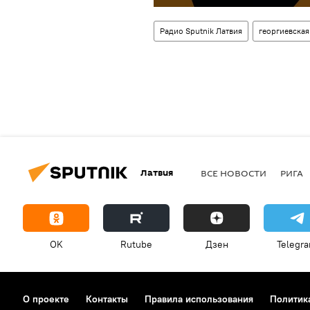
Радио Sputnik Латвия
георгиевская
Латвия
ВСЕ НОВОСТИ
РИГА
OK
Rutube
Дзен
Telegr
О проекте
Контакты
Правила использования
Политик