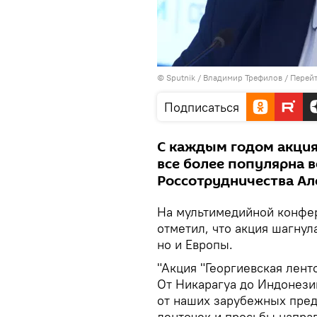
© Sputnik / Владимир Трефилов
/
Перейт
Подписаться
С каждым годом акция 
все более популярна в
Россотрудничества Ал
На мультимедийной конфер
отметил, что акция шагнул
но и Европы.
"Акция "Георгиевская лент
От Никарагуа до Индонези
от наших зарубежных пред
ленточек и просьбы направ