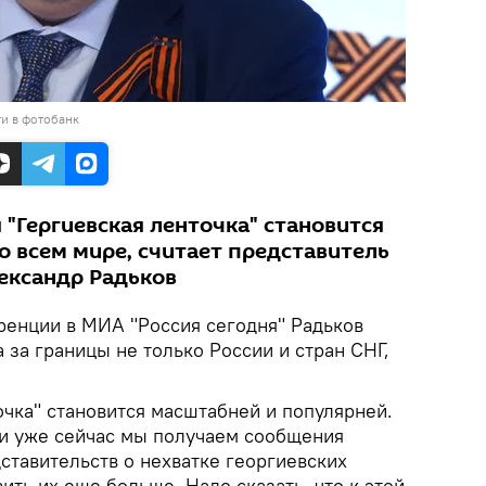
и в фотобанк
"Гергиевская ленточка" становится
о всем мире, считает представитель
ександр Радьков
енции в МИА "Россия сегодня" Радьков
а за границы не только России и стран СНГ,
очка" становится масштабней и популярней.
и уже сейчас мы получаем сообщения
ставительств о нехватке георгиевских
ить их еще больше. Надо сказать, что к этой