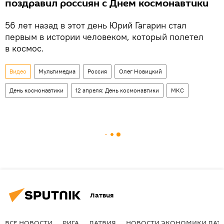
поздравил россиян с Днем космонавтики
56 лет назад в этот день Юрий Гагарин стал
первым в истории человеком, который полетел
в космос.
Видео
Мультимедиа
Россия
Олег Новицкий
День космонавтики
12 апреля: День космонавтики
МКС
Латвия
ВСЕ НОВОСТИ
РИГА
ЛАТВИЯ
НОВОСТИ ЭКОНОМИКИ ЛАТ