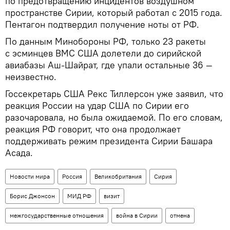
по предотвращению инцидентов воздушном
пространстве Сирии, который работал с 2015 года.
Пентагон подтвердил получение ноты от РФ.
По данным Минобороны РФ, только 23 ракеты
с эсминцев ВМС США долетели до сирийской
авиабазы Аш-Шайрат, где упали остальные 36 —
неизвестно.
Госсекретарь США Рекс Тиллерсон уже заявил, что
реакция России на удар США по Сирии его
разочаровала, но была ожидаемой. По его словам,
реакция РФ говорит, что она продолжает
поддерживать режим президента Сирии Башара
Асада.
Новости мира
Россия
Великобритания
Сирия
Борис Джонсон
МИД РФ
визит
межгосударственные отношения
война в Сирии
отмена