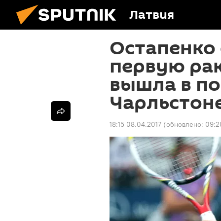
Латвия
Остапенко 
первую рак
вышла в п
Чарльстон
18:15 08.04.2017
(обновлено:
09:2