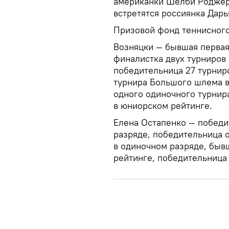
американки Шелби Роджер
встретятся россиянка Дарь
Призовой фонд теннисного
Возняцки — бывшая первая
финалистка двух турниров
победительница 27 турнир
турнира Большого шлема в
одного одиночного турнир
в юниорском рейтинге.
Елена Остапенко — победи
разряде, победительница 
в одиночном разряде, быв
рейтинге, победительница L