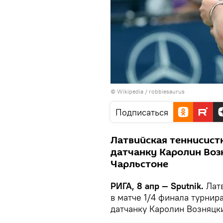
©
Wikipedia
/
robbiesaurus
Подписаться
Латвийская теннисист
датчанку Каролин Воз
Чарльстоне
РИГА, 8 апр — Sputnik.
Латв
в матче 1/4 финала турнир
датчанку Каролин Возняцк