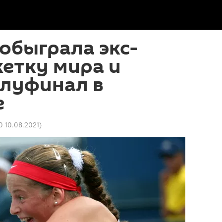
обыграла экс-
етку мира и
олуфинал в
е
0 10.08.2021
)