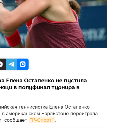
ка Елена Остапенко не пустила
няци в полуфинал турнира в
ийская теннисистка Елена Остапенко
а в американском Чарльстоне переиграла
и, сообщает
"Р-Спорт"
.