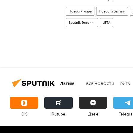
Новости мира
Новости Балтии
Sputnik Эстония
LETA
Латвия
ВСЕ НОВОСТИ
РИГА
OK
Rutube
Дзен
Telegr