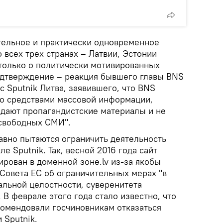
тельное и практически одновременное
 всех трех странах – Латвии, Эстонии
 только о политически мотивированных
одтверждение – реакция бывшего главы BNS
с Sputnik Литва, заявившего, что BNS
со средствами массовой информации,
здают пропагандистские материалы и не
 свободных СМИ".
авно пытаются ограничить деятельность
е Sputnik. Так, весной 2016 года сайт
ирован в доменной зоне.lv из-за якобы
Совета ЕС об ограничительных мерах "в
альной целостности, суверенитета
 В феврале этого года стало известно, что
омендовали госчиновникам отказаться
 Sputnik.