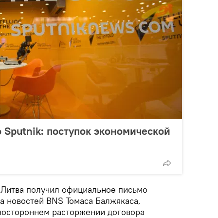
о Sputnik: поступок экономической
k Литва получил официальное письмо
а новостей BNS Томаса Балжякаса,
дностороннем расторжении договора