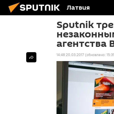
Латвия
Sputnik тр
незаконны
агентства 
14:48 20.03.2017
(обновлено:
15:3