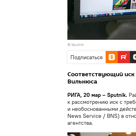
© Sputnik
Подписаться
Соответствующий иск 
Вильнюса
РИГА, 20 мар – Sputnik.
Рай
к рассмотрению иск с тре
и необоснованными действи
News Service / BNS) в отн
агентства.