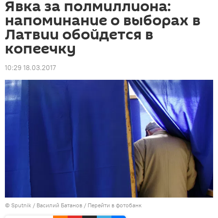
Явка за полмиллиона:
напоминание о выборах в
Латвии обойдется в
копеечку
10:29 18.03.2017
© Sputnik / Василий Батанов
/
Перейти в фотобанк