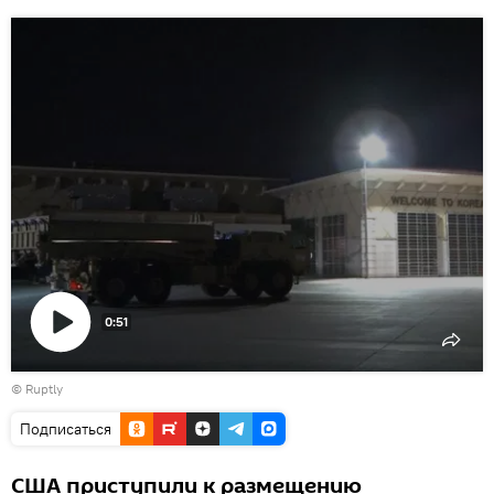
0:51
Воспроизвести
©
Ruptly
видео
Подписаться
США приступили к размещению