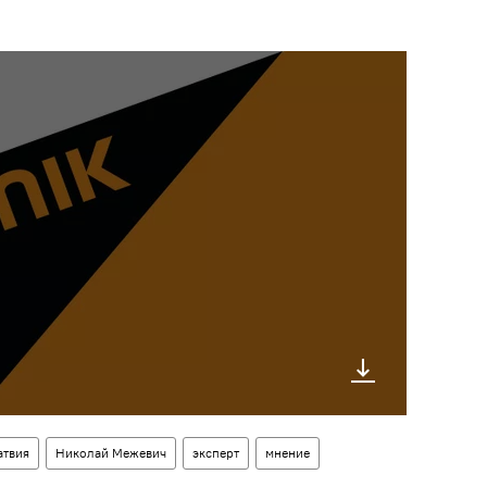
атвия
Николай Межевич
эксперт
мнение