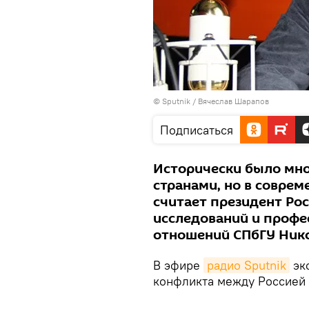
© Sputnik / Вячеслав Шарапов
Подписаться
Исторически было мно
странами, но в соврем
считает президент Ро
исследований и проф
отношений СПбГУ Ник
В эфире
радио Sputnik
эк
конфликта между Россией 