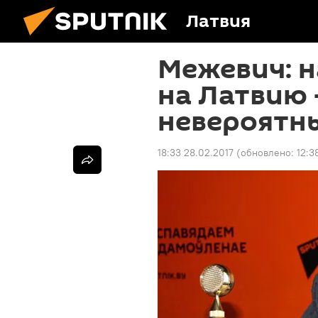
Латвия
Межевич: н
на Латвию 
невероятн
18:33 28.02.2017
(обновлено:
12:3