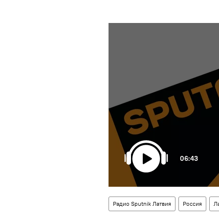
06:43
Радио Sputnik Латвия
Россия
Л