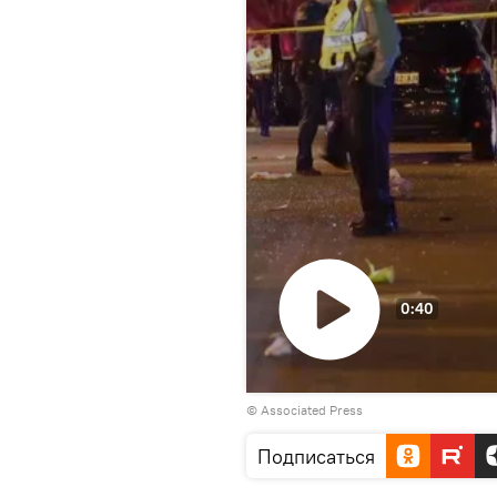
0:40
Воспроизвести
© Associated Press
видео
Подписаться