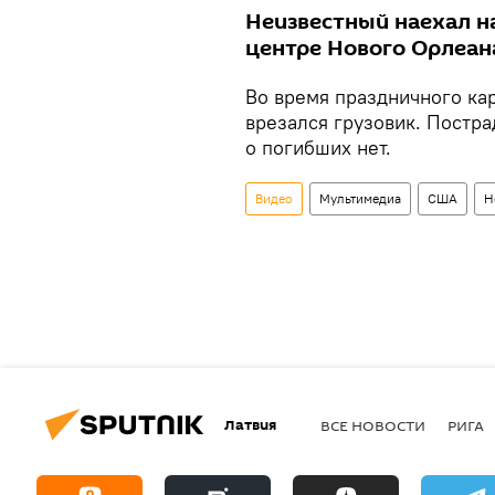
Неизвестный наехал н
центре Нового Орлеан
Во время праздничного ка
врезался грузовик. Постра
о погибших нет.
Видео
Мультимедиа
США
Н
Латвия
ВСЕ НОВОСТИ
РИГА