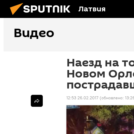
Латвия
Видео
Наезд на т
Новом Орле
пострадав
12:53 26.02.2017
(обновлено:
13:2