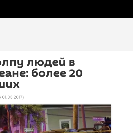
олпу людей в
ане: более 20
ших
6 01.03.2017
)