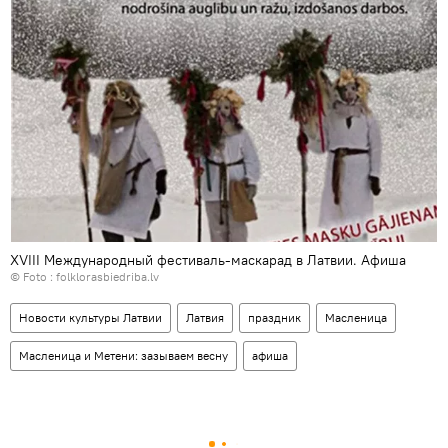
XVIII Международный фестиваль-маскарад в Латвии. Афиша
© Foto :
folklorasbiedriba.lv
Новости культуры Латвии
Латвия
праздник
Масленица
Масленица и Метени: зазываем весну
афиша