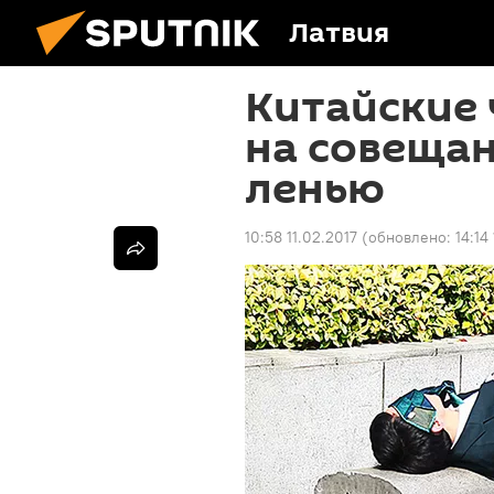
Латвия
Китайские
на совещан
ленью
10:58 11.02.2017
(обновлено:
14:14