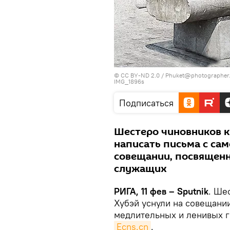
©
CC BY-ND 2.0 / Phuket@photographer.
IMG_1896s
Подписаться
Шестеро чиновников 
написать письма с сам
совещании, посвященн
служащих
РИГА, 11 фев – Sputnik
. Ше
Хубэй уснули на совещани
медлительных и ленивых 
Ecns.cn
.