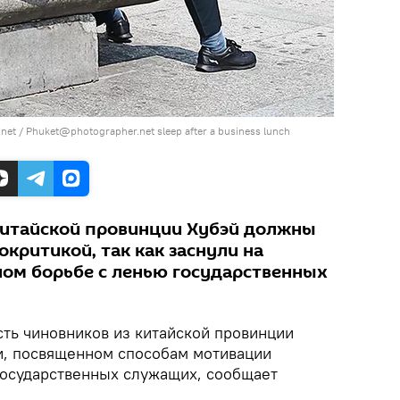
net
/
Phuket@photographer.net sleep after a business lunch
китайской провинции Хубэй должны
окритикой, так как заснули на
ом борьбе с ленью государственных
сть чиновников из китайской провинции
и, посвященном способам мотивации
государственных служащих, сообщает