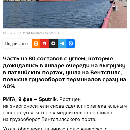
CC BY 2.0
/
Bernt Rostad
/
Ventspils
Подписаться
Часть из 80 составов с углем, которые
дожидались в январе очереди на выгрузку
в латвийских портах, ушла на Вентспилс,
повысив грузооборот терминалов сразу на
40%
РИГА, 9 фев — Sputnik.
Рост цен
на энергоносители снова сделал привлекательным
экспорт угля, что незамедлительно повлияло
на грузооборот Вентспилсского порта.
Уголь обеспечил львиную долю январского