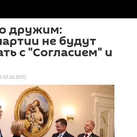
о дружим:
артии не будут
ть с "Согласием" и
0 07.02.2017
)