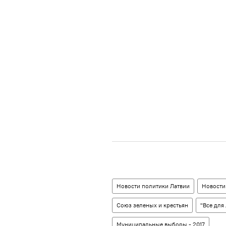
Новости политики Латвии
Новости
Союз зеленых и крестьян
"Все для
Муниципальные выборы - 2017