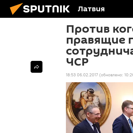
Латвия
Против ког
правящие п
сотруднича
ЧСР
18:53 06.02.2017
(обновлено:
10:2