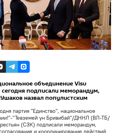
ациональное объединение Visu
ЗК сегодня подписали меморандум,
 Ушаков назвал популистским
одня партия "Единство", национальное
вии!"-"Тевземей ун Бривибай"/ДННЛ (ВЛ-ТБ/
рестьян (СЗК) подписали меморандум,
согласование и координирование действий