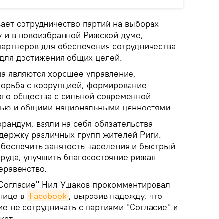
ет сотрудничество партий на выборах
у и в новоизбранной Рижской думе,
партнеров для обеспечения сотрудничества
 для достижения общих целей.
а являются хорошее управление,
орьба с коррупцией, формирование
ого общества с сильной современной
тью и общими национальными ценностями.
рандум, взяли на себя обязательства
держку различных групп жителей Риги.
обеспечить занятость населения и быстрый
труда, улучшить благосостояние рижан
еравенство.
"Согласие" Нил Ушаков прокомментировал
нице в
Facebook
, выразив надежду, что
е не сотрудничать с партиями "Согласие" и
жат.