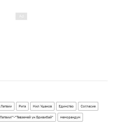
 Латвии
Рига
Нил Ушаков
Единство
Согласие
 Латвии!"-"Тевземей ун Бривибай"
меморандум