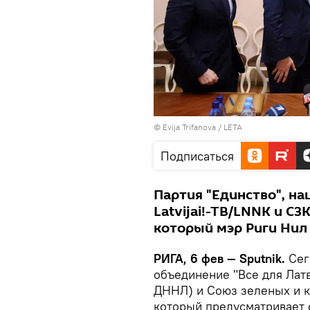
© Evija Trifanova / LETA
Подписаться
Партия "Единство", н
Latvijai!-TB/LNNK и С
который мэр Риги Нил
РИГА, 6 фев — Sputnik.
Сег
объединение "Все для Лат
ДННЛ) и Союз зеленых и к
который предусматривает 