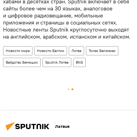
хабами в десятках стран. Sputnik включает в себя
сайты более чем на 30 языках, аналоговое
и цифровое радиовещание, мобильные
приложения и страницы в социальных сетях.
Новостные ленты Sputnik круглосуточно выходят
на английском, арабском, испанском и китайском.
Новости мира
Новости Балтии
Литва
Томас Балжякас
Вайдотас Бенюшис
Sputnik Литва
BNS
Латвия