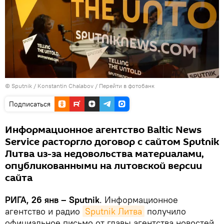
© Sputnik / Konstantin Chalabov
/
Перейти в фотобанк
Подписаться
Информационное агентство Baltic News
Service расторгло договор с сайтом Sputnik
Литва из-за недовольства материалами,
опубликованными на литовской версии
сайта
РИГА, 26 янв – Sputnik
. Информационное
агентство и радио
Sputnik Литва
получило
официальное письмо от главы агентства новостей