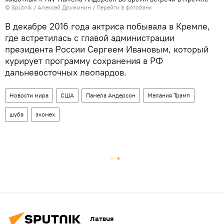
© Sputnik / Алексей Дружинин
/
Перейти в фотобанк
В декабре 2016 года актриса побывала в Кремле,
где встретилась с главой администрации
президента России Сергеем Ивановым, который
курирует программу сохранения в РФ
дальневосточных леопардов.
Новости мира
США
Памела Андерсон
Мелания Трамп
шуба
эхомех
Латвия