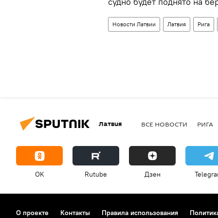
судно будет поднято на бер
Новости Латвии
Латвия
Рига
Латвия
ВСЕ НОВОСТИ
РИГА
OK
Rutube
Дзен
Telegr
О проекте
Контакты
Правила использования
Политик