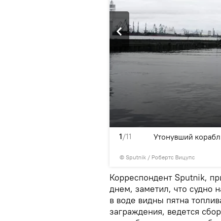
1
/11
Утонувший корабл
© Sputnik / Робертс Вицупс
Корреспондент Sputnik, п
днем, заметил, что судно 
в воде видны пятна топли
заграждения, ведется сбо