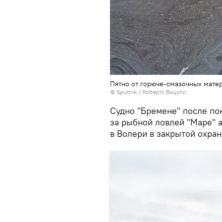
Пятно от горюче-смазочных матер
© Sputnik / Робертс Вицупс
Судно "Бремене" после по
за рыбной ловлей "Маре" а
в Волери в закрытой охран