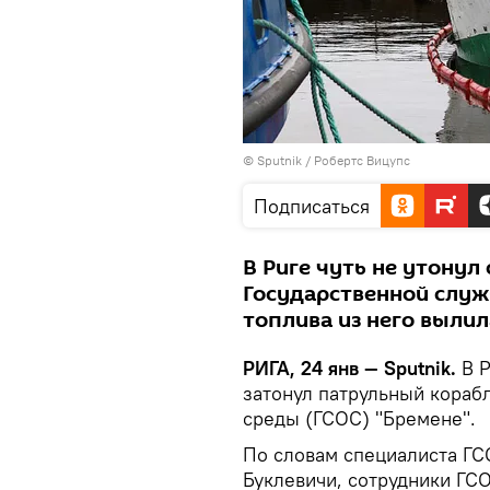
© Sputnik / Робертс Вицупс
Подписаться
В Риге чуть не утону
Государственной слу
топлива из него вылил
РИГА, 24 янв — Sputnik.
В Р
затонул патрульный кораб
среды (ГСОС) "Бремене".
По словам специалиста Г
Буклевичи, сотрудники ГС