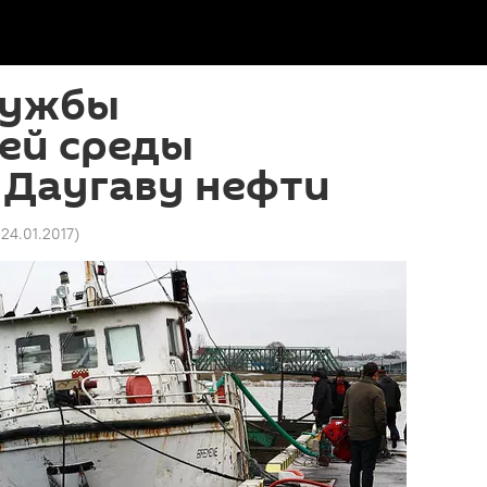
лужбы
ей среды
 Даугаву нефти
 24.01.2017
)