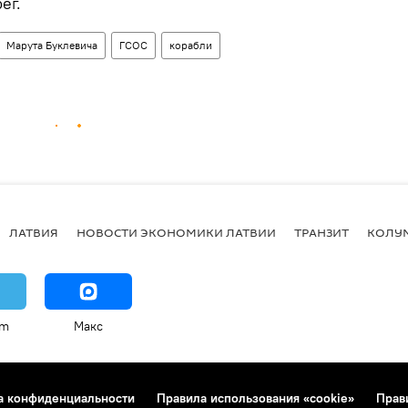
ег.
Марута Буклевича
ГСОС
корабли
ЛАТВИЯ
НОВОСТИ ЭКОНОМИКИ ЛАТВИИ
ТРАНЗИТ
КОЛУ
am
Макс
а конфиденциальности
Правила использования «cookie»
Прав