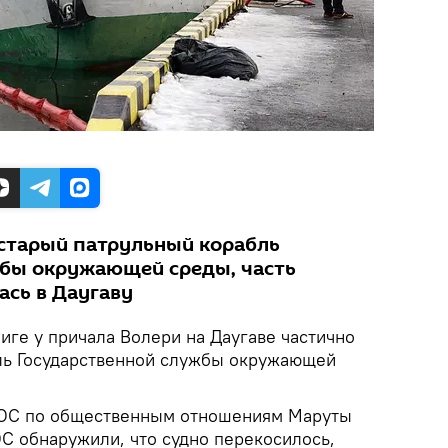
л старый патрульный корабль
жбы окружающей среды, часть
ась в Даугаву
иге у причала Волери на Даугаве частично
ль Государственной службы окружающей
СОС по общественным отношениям Маруты
ОС обнаружили, что судно перекосилось,