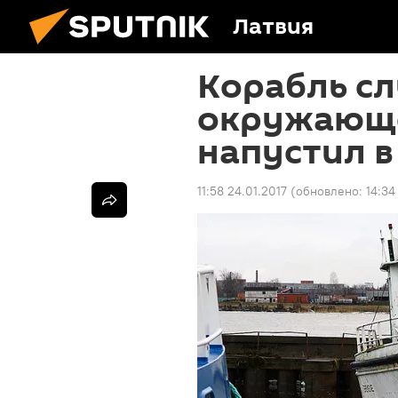
Латвия
Корабль с
окружающ
напустил в
11:58 24.01.2017
(обновлено:
14:34