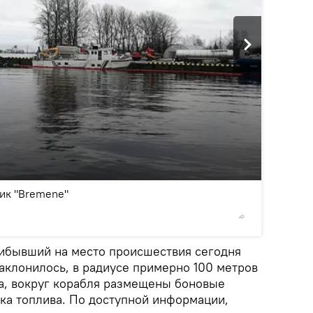
2
/11
ик "Bremene"
© Sputnik
рибывший на место происшествия сегодня
наклонилось, в радиусе примерно 100 метров
ва, вокруг корабля размещены боновые
рка топлива. По доступной информации,