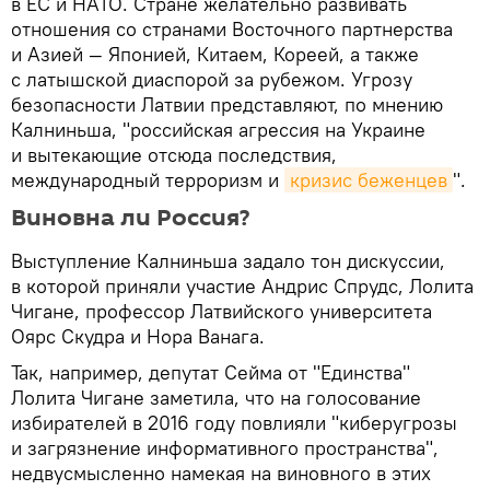
в ЕС и НАТО. Стране желательно развивать
отношения со странами Восточного партнерства
и Азией — Японией, Китаем, Кореей, а также
с латышской диаспорой за рубежом. Угрозу
безопасности Латвии представляют, по мнению
Калниньша, "российская агрессия на Украине
и вытекающие отсюда последствия,
международный терроризм и
кризис беженцев
".
Виновна ли Россия?
Выступление Калниньша задало тон дискуссии,
в которой приняли участие Андрис Спрудс, Лолита
Чигане, профессор Латвийского университета
Оярс Скудра и Нора Ванага.
Так, например, депутат Сейма от "Единства"
Лолита Чигане заметила, что на голосование
избирателей в 2016 году повлияли "киберугрозы
и загрязнение информативного пространства",
недвусмысленно намекая на виновного в этих