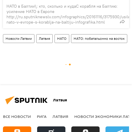
НАТО в Балтии\: кто, сколько и кудаС корабля на Балтию:
усиление НАТО в Европе
http://ru.sputniknewslv.com/infographics/20161116/3175930/usile
nato-v-evrope-s-korablja-na-baltiju-infografika.html
Новости Латвии
Латвия
НАТО
НАТО: побатальонно на восток
Латвия
ВСЕ НОВОСТИ
РИГА
ЛАТВИЯ
НОВОСТИ ЭКОНОМИКИ ЛАТ