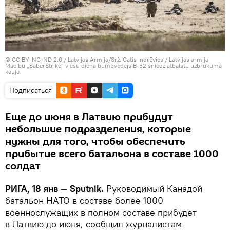
©
CC BY-NC-ND 2.0 / Latvijas Armija/Srž. Gatis Indrēvics
/
Latvijas armija
Mācību „SaberStrike” viesu dienā bumbvedējs B-52 sniedz atbalstu uzbrukuma
kaujā
Подписаться
Еще до июня в Латвию прибудут
небольшие подразделения, которые
нужны для того, чтобы обеспечить
прибытие всего батальона в составе 1000
солдат
РИГА, 18 янв — Sputnik.
Руководимый Канадой
батальон НАТО в составе более 1000
военнослужащих в полном составе прибудет
в Латвию до июня, сообщил журналистам