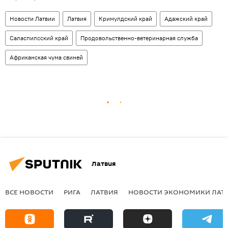
Новости Латвии
Латвия
Кримулдский край
Адажский край
Саласпилсский край
Продовольственно-ветеринарная служба
Африканская чума свиней
Латвия
ВСЕ НОВОСТИ
РИГА
ЛАТВИЯ
НОВОСТИ ЭКОНОМИКИ ЛАТ