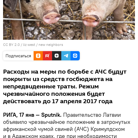
CC BY 2.0
/
liz west
/
new neighbors
Подписаться
Расходы на меры по борьбе с АЧС будут
покрыты из средств госбюджета на
непредвиденные траты. Режим
чрезвычайного положения будет
действовать до 17 апреля 2017 года
РИГА, 17 янв — Sputnik.
Правительство Латвии
объявило чрезвычайное положение в затронутых
африканской чумой свиней (АЧС) Кримулдском
и в Адажском краях, где при необходимости