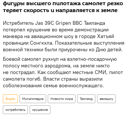
фигуры высшего пилотажа самолет резко
теряет скорость и направляется к земле
Истребитель Jas 39C Gripen ВВС Таиланда
потерпел крушение во время демонстрации
маневра на авиационном шоу в городе Хатъяй
провинции Сонгкхла. Показательные выступления
военной техники были приурочены ко Дню детей.
Боевой самолет рухнул на взлетно-посадочную
полосу местного аэродрома, на земле никто
не пострадал. Как сообщают местные СМИ, пилот
самолета погиб. Власти страны выразили
соболезнования семье военнослужащего.
Видео
Мультимедиа
Новости мира
Таиланд
авиашоу
истребитель
крушение