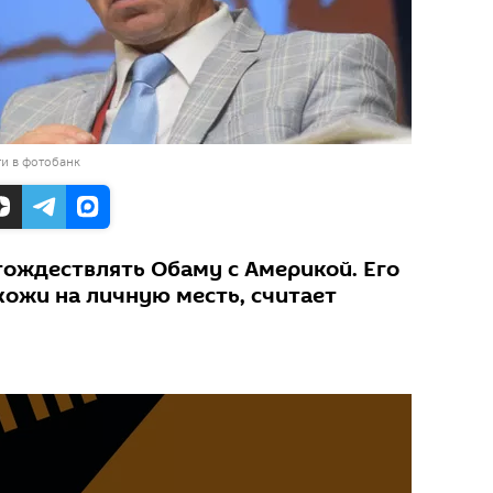
и в фотобанк
тождествлять Обаму с Америкой. Его
ожи на личную месть, считает