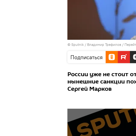
© Sputnik / Владимир Трефилов
/
Перейт
Подписаться
России уже не стоит о
нынешние санкции пох
Сергей Марков