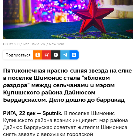
CC BY 2.0
/
Ivan David VQ
/
New Year
Подписаться
Пятиконечная красно-синяя звезда на елке
в поселке Шимонис стала "яблоком
раздора" между сельчанами и мэром
Купишского района Дайнюсом
Бардаускасом. Дело дошло до баррикад
РИГА, 22 дек — Sputnik.
В поселке Шимонис
Купишского района возник инцидент: мэр района
Дайнюс Бардаускас советует жителям Шимониса
снять звезду с верхушки городской