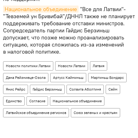
Национальное объединение
"Все для Латвии"-
"Тевземей ун Бривибай"/ДННЛ также не планирует
поддерживать требование отставки министров.
Сопредседатель партии Гайдис Берзиньш
допускает, что позже можно проанализировать
ситуацию, которая сложилась из-за изменений
в налоговой политике.
Новости политики Латвии
Новости Латвии
Латвия
Дана Рейзниеце-Озола
Артусс Кайминьш
Мартиньш Бондарс
Янис Рейрс
Гайдис Берзиньш
Солвита Аболтиня
Сейм
Единство
Согласие
Национальное объединение
Латвийское объединение регионов
Союз зеленых и крестьян