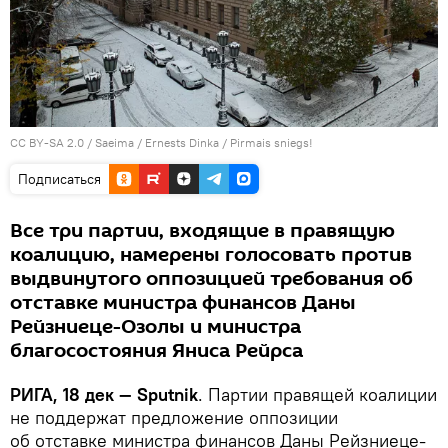
CC BY-SA 2.0
/
Saeima / Ernests Dinka
/
Pirmais sniegs!
Подписаться
Все три партии, входящие в правящую
коалицию, намерены голосовать против
выдвинутого оппозицией требования об
отставке министра финансов Даны
Рейзниеце-Озолы и министра
благосостояния Яниса Рейрса
РИГА, 18 дек — Sputnik
. Партии правящей коалиции
не поддержат предложение оппозиции
об отставке министра финансов Даны Рейзниеце-