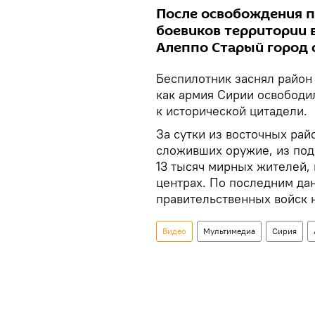
После освобождения 
боевиков территории 
Алеппо Старый город 
Беспилотник заснял район 
как армия Сирии освободи
к исторической цитадели.
За сутки из восточных ра
сложивших оружие, из под
13 тысяч мирных жителей,
центрах. По последним д
правительственных войск 
Видео
Мультимедиа
Сирия