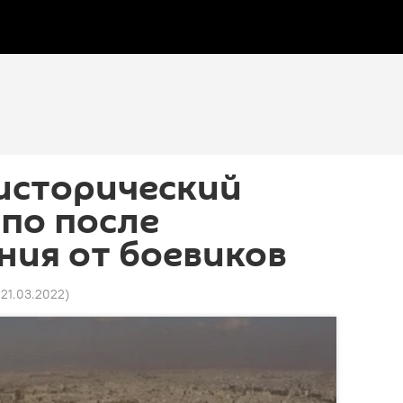
исторический
по после
ния от боевиков
 21.03.2022
)