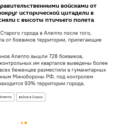
правительственными войсками от
вокруг исторической цитадели в
сняли с высоты птичьего полета
Старого города в Алеппо после того,
ла от боевиков территории, прилегающие
йонов Алеппо вышли 728 боевиков,
контрольных им кварталов выведены более
 всех беженцев разместили в гуманитарных
анным Минобороны РФ, под контролем
находится 93% территории города.
Алеппо
война в Сирии