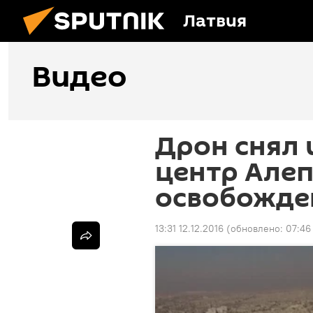
Латвия
Видео
Дрон снял 
центр Алеп
освобожде
13:31 12.12.2016
(обновлено:
07:46