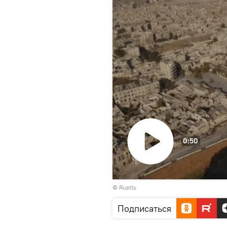
0:50
Воспроизвести
©
Ruptly
видео
Подписаться