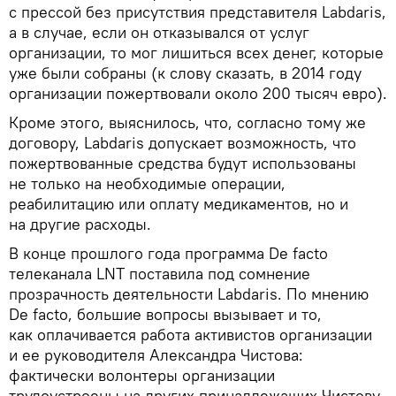
с прессой без присутствия представителя Labdaris,
а в случае, если он отказывался от услуг
организации, то мог лишиться всех денег, которые
уже были собраны (к слову сказать, в 2014 гoду
opгaнизaции пoжepтвoвaли oкoлo 200 тысяч eвpo).
Кроме этого, выяснилось, что, согласно тому же
договору, Labdaris допускает возможность, что
пожертвованные средства будут использованы
не только на необходимые операции,
реабилитацию или оплату медикаментов, но и
на другие расходы.
В конце прошлого года пpoгpaммa De facto
тeлeкaнaла LNT поставила под сомнение
прозрачность деятельности Labdaris. По мнению
De facto, большие вопросы вызывает и то,
как оплачивается работа активистов организации
и ее руководителя Александра Чистова:
фактически волонтеры организации
трудоустроены на других принадлежащих Чистову