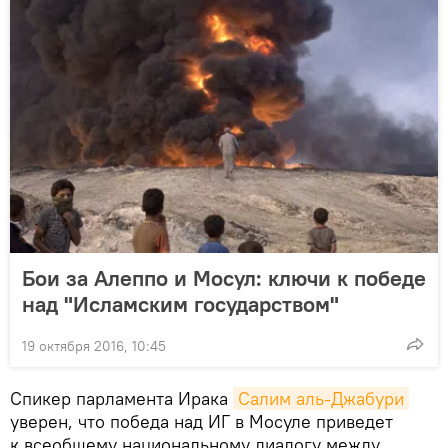
Бои за Алеппо и Мосул: ключи к победе
над "Исламским государством"
19 октября 2016, 10:45
Спикер парламента Ирака
Салим аль-Джабури
уверен, что победа над ИГ в Мосуле приведет
к всеобщему национальному диалогу между