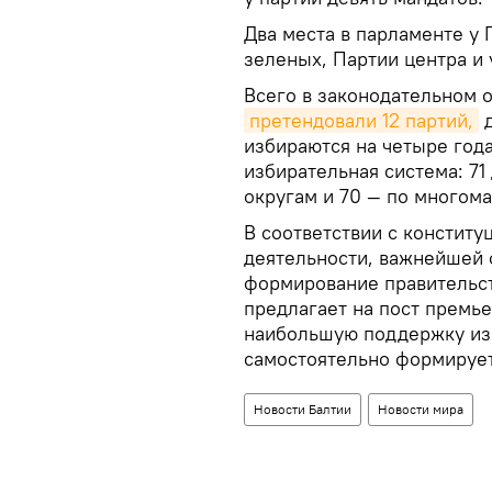
Два места в парламенте у 
зеленых, Партии центра и 
Всего в законодательном о
претендовали 12 партий,
д
избираются на четыре года
избирательная система: 71
округам и 70 — по многома
В соответствии с констит
деятельности, важнейшей 
формирование правительст
предлагает на пост премь
наибольшую поддержку из
самостоятельно формирует
Новости Балтии
Новости мира