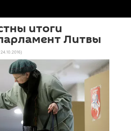
стны итоги
 парламент Литвы
 24.10.2016
)