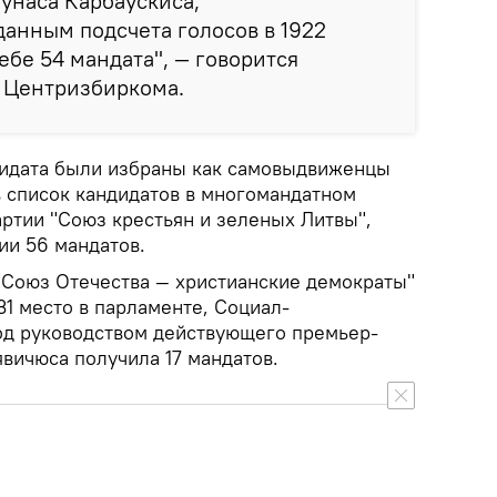
унаса Карбаускиса,
анным подсчета голосов в 1922
ебе 54 мандата", — говорится
е Центризбиркома.
ндидата были избраны как самовыдвиженцы
в список кандидатов в многомандатном
артии "Союз крестьян и зеленых Литвы",
ии 56 мандатов.
"Союз Отечества — христианские демократы"
1 место в парламенте, Социал-
од руководством действующего премьер-
вичюса получила 17 мандатов.