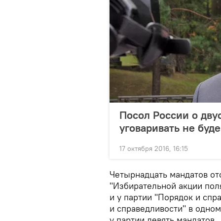
Посол России о дву
уговаривать не буд
17 октября 2016, 16:15
Четырнадцать мандатов от
"Избирательной акции пол
и у партии "Порядок и спра
и справедливости" в одно
у партии девять мандатов.