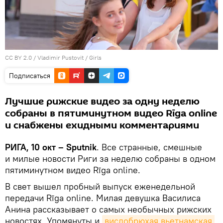
CC BY 2.0
/
Vladimir Pustovit
/
Girls
Подписаться
Лучшие рижские видео за одну неделю
собраны в пятиминутном видео Rīga online
и снабжены ехидными комментариями
РИГА, 10 окт – Sputnik
. Все странные, смешные
и милые новости Риги за неделю собраны в одном
пятиминутном видео Rīga online.
В свет вышел пробный выпуск еженедельной
передачи Rīga online. Милая девушка Василиса
Анина рассказывает о самых необычных рижских
новостях. Упомянуты и
вислобрюхая вьетнамская 