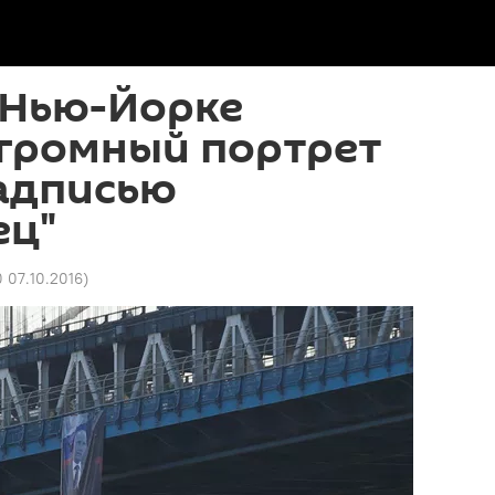
 Нью-Йорке
огромный портрет
надписью
ец"
0 07.10.2016
)