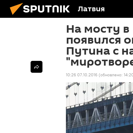
Латвия
На мосту в
появился 
Путина с 
"миротвор
10:26 07.10.2016
(обновлено:
14:2