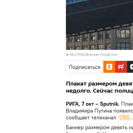
© REUTERS/Brendan McDermid
Подписаться
Плакат размером девя
недолго. Сейчас полиц
РИГА, 7 окт – Sputnik.
Плак
Владимира Путина появилс
сообщает телеканал
CBS
.
Баннер размером девять н