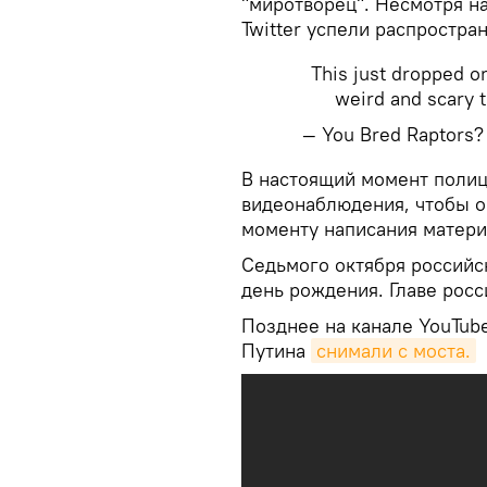
"миротворец". Несмотря на
Twitter успели распростра
This just dropped o
weird and scary 
— You Bred Raptors
​В настоящий момент полиц
видеонаблюдения, чтобы оп
моменту написания матери
Седьмого октября российс
день рождения. Главе рос
Позднее на канале YouTube
Путина
снимали с моста.