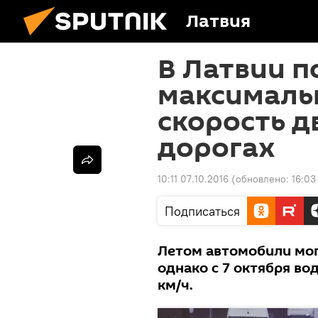
Латвия
В Латвии п
максималь
скорость д
дорогах
10:11 07.10.2016
(обновлено:
16:03
Подписаться
Летом автомобили могл
однако с 7 октября во
км/ч.