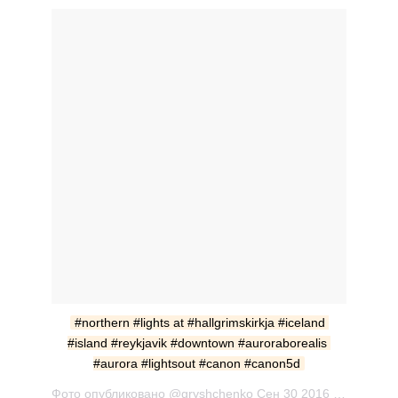
#northern #lights at #hallgrimskirkja #iceland 
#island #reykjavik #downtown #auroraborealis 
#aurora #lightsout #canon #canon5d
Фото опубликовано @gryshchenko Сен 30 2016 в 4:35 PDT