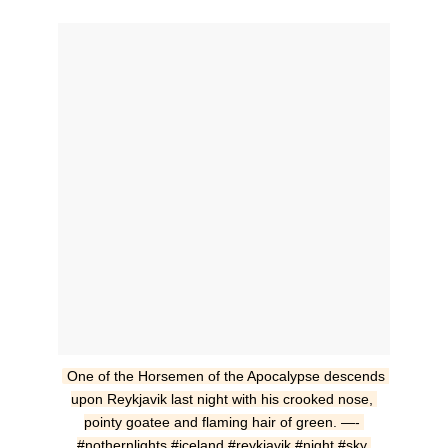
One of the Horsemen of the Apocalypse descends 
upon Reykjavik last night with his crooked nose, 
pointy goatee and flaming hair of green. —- 
#nothernlights #iceland #reykjavik #night #sky 