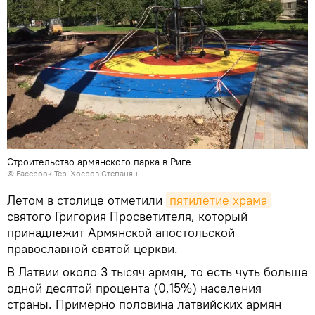
Строительство армянского парка в Риге
©
Facebook Тер-Хосров Степанян
Летом в столице отметили
пятилетие храма
святого Григория Просветителя, который
принадлежит Армянской апостольской
православной святой церкви.
В Латвии около 3 тысяч армян, то есть чуть больше
одной десятой процента (0,15%) населения
страны. Примерно половина латвийских армян