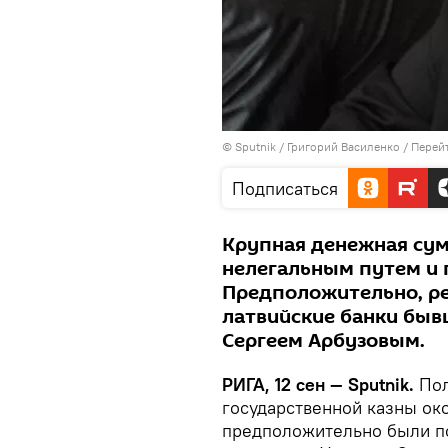
© Sputnik / Григорий Василенко
/
Перейт
Подписаться
Крупная денежная су
нелегальным путем и
Предположительно, ре
латвийские банки бы
Сергеем Арбyзовым.
РИГА, 12 сен — Sputnik.
Пол
государственной казны ок
предположительно были п