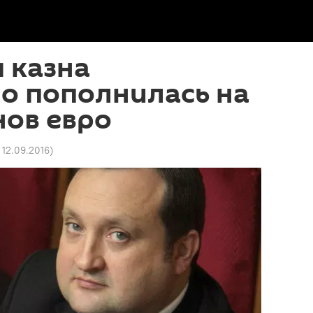
 казна
о пополнилась на
нов евро
1 12.09.2016
)