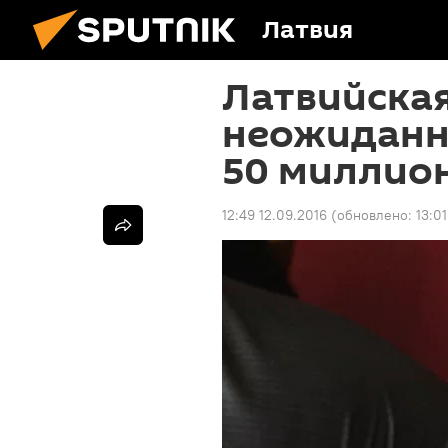
Латвия
Латвийская
неожиданн
50 миллио
12:49 12.09.2016
(обновлено:
13:0