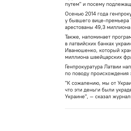
путем" и посему подлежащ
Осенью 2014 года генпрок
у бывшего вице-премьера 
арестованы 49,3 миллион
Также, напоминает програм
в латвийских банках укра
Иванюшенко, который хран
миллиона швейцарских фр
Генпрокуратура Латвии на
по поводу происхождения э
"К сожалению, мы от Украи
что эти деньги были украд
Украине", — сказал журна