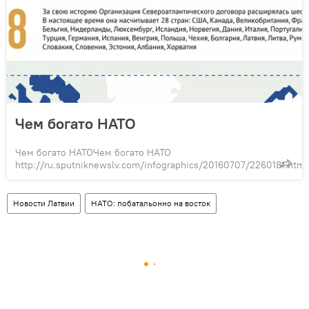
Чем богато НАТО
Чем богато НАТОЧем богато НАТО
http://ru.sputniknewslv.com/infographics/20160707/2260181.html
Новости Латвии
НАТО: побатальонно на восток