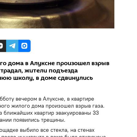
го дома в Алуксне произошел взрыв
страдал, жители подъезда
нюю школу, в доме сдвинулись
убботу вечером в Алуксне, в квартире
ного жилого дома произошел взрыв газа.
из ближайших квартир эвакуированы 33
дании появились трещины.
ощадке выбило все стекла, на стенах
 после инцидента в доме была отключена