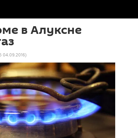
ме в Алуксне
газ
05 04.09.2016
)