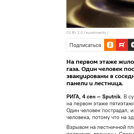
CC BY 2.0
/
sunshinecity
/
Подписаться
На первом этаже жило
газа. Один человек по
эвакуированы в сосед
панели и лестница.
РИГА, 4 сен — Sputnik
. В с
на первом этаже пятиэтаж
Один человек пострадал, 
человека, потому что на з
Взрывом на лестничной пл
появились трещины. Сразу