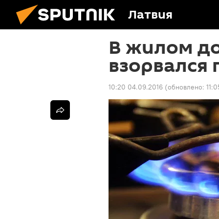
Латвия
В жилом до
взорвался 
10:20 04.09.2016
(обновлено:
11: