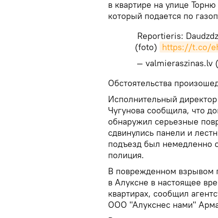
в квартире на улице Торню
который подается по газо
Reportieris: Daudzdz
(foto)
https://t.co/
— valmieraszinas.lv
​Обстоятельства произоше
Исполнительный директор
Чугунова сообщила, что д
обнаружил серьезные пов
сдвинулись панели и лест
подъезд был немедленно о
полиция.
В поврежденном взрывом 
в Алуксне в настоящее вре
квартирах, сообщил агент
ООО "Алукснес нами" Арма