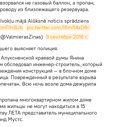
 взорвался не газовый баллон, а пропан,
проводу из близлежащего резервуара.
īvokļu mājā Alūksnē noticis sprādziens
ehmTlhiBJb
pic.twitter.com/I6mfI4xD6r
 (@ValmierasZinas)
3 сентября 2016 г.
дшего выясняет полиция.
 Алуксненской краевой думы Янина
ом обследовал инженер-строитель, который
реждения конструкций — в блочном доме
ница. Поврежденный в результате взрыва
печатан. Всю ночь возле дома дежурила
пропана многоквартирном жилом доме
мя жильцы не могут находиться в 15
ству ЛЕТА представитель муниципального
нд Мустс.