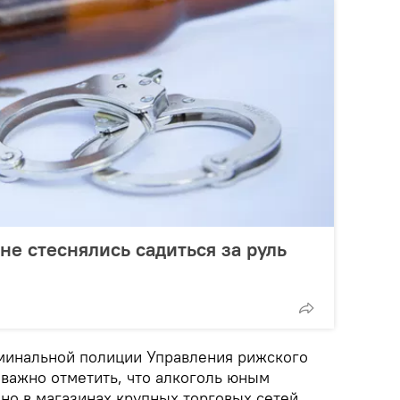
не стеснялись садиться за руль
минальной полиции Управления рижского
 важно отметить, что алкоголь юным
но в магазинах крупных торговых сетей,