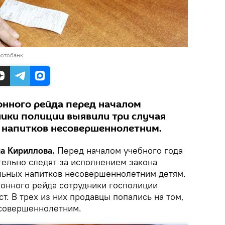
фотобанк
ионного рейда перед началом
ники полиции выявили три случая
 напитков несовершеннолетним.
на Кириллова.
Перед началом учебного года
тельно следят за исполнением закона
льных напитков несовершеннолетним детям.
ионного рейда сотрудники госполиции
т. В трех из них продавцы попались на том,
есовершеннолетним.