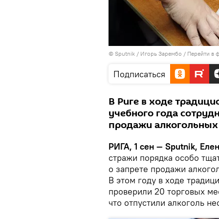
© Sputnik / Игорь Зарембо
/
Перейти в 
Подписаться
В Риге в ходе традиц
учебного года сотруд
продажи алкогольных
РИГА, 1 сен — Sputnik, Еле
стражи порядка особо тща
о запрете продажи алкого
В этом году в ходе традиц
проверили 20 торговых мес
что отпустили алкоголь н