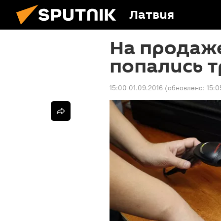
Латвия
На продаже
попались т
15:00 01.09.2016
(обновлено:
15:0