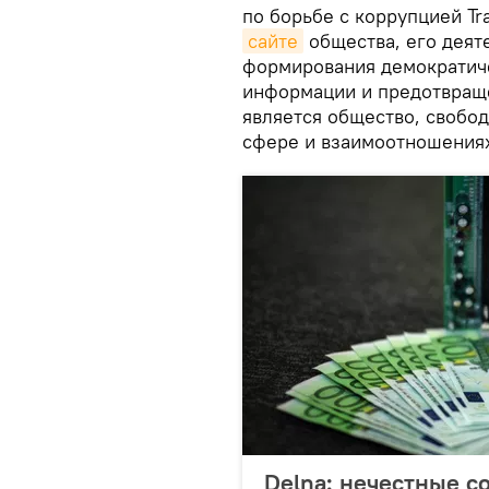
по борьбе с коррупцией Tra
сайте
общества, его деят
формирования демократиче
информации и предотвраще
является общество, свобод
сфере и взаимоотношения
Delna: нечестные с