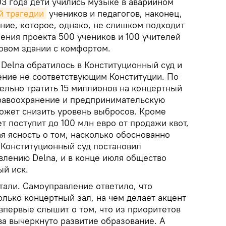
03 года дети учились музыке в аварийном
й трагедии
учеников и педагогов, наконец,
ние, которое, однако, не слишком подходит
ения проекта 500 учеников и 100 учителей
новом здании с комфортом.
 Delna обратилось в Конституционный суд и
ение не соответствующим Конституции. По
ельно тратить 15 миллионов на концертный
равоохранение и предпринимательскую
может снизить уровень выбросов. Кроме
ет поступит до 100 млн евро от продажи квот,
я ясность о том, насколько обоснованно
 Конституционный суд постановил
влению Delna, и в конце июля общество
ый иск.
тали. Самоуправление ответило, что
олько концертный зал, на чем делает акцент
 впервые слышит о том, что из приоритетов
ва вычеркнуто развитие образование. А