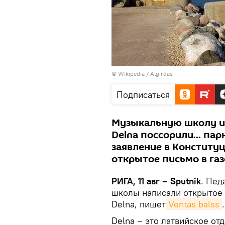
©
Wikipedia
/
Algirdas
Подписаться
Музыкальную школу и 
Delna поссорили... па
заявление в Конститу
открытое письмо в газ
РИГА, 11 авг – Sputnik
. Пед
школы написали открытое 
Delna, пишет
Ventas balss
.
Delna – это латвийское о