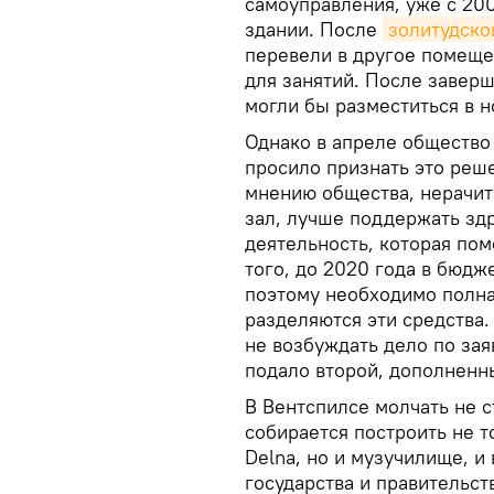
самоуправления, уже с 20
здании. После
золитудско
перевели в другое помеще
для занятий. После заверш
могли бы разместиться в 
Однако в апреле общество
просило признать это реш
мнению общества, нерачит
зал, лучше поддержать зд
деятельность, которая по
того, до 2020 года в бюдж
поэтому необходимо полна
разделяются эти средства.
не возбуждать дело по зая
подало второй, дополненн
В Вентспилсе молчать не с
собирается построить не т
Delna, но и музучилище, и
государства и правительст