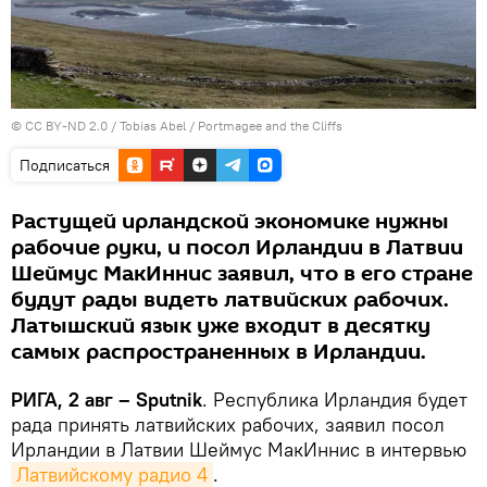
©
CC BY-ND 2.0 / Tobias Abel
/
Portmagee and the Cliffs
Подписаться
Растущей ирландской экономике нужны
рабочие руки, и посол Ирландии в Латвии
Шеймус МакИннис заявил, что в его стране
будут рады видеть латвийских рабочих.
Латышский язык уже входит в десятку
самых распространенных в Ирландии.
РИГА, 2 авг – Sputnik
. Республика Ирландия будет
рада принять латвийских рабочих, заявил посол
Ирландии в Латвии Шеймус МакИннис в интервью
Латвийскому радио 4
.