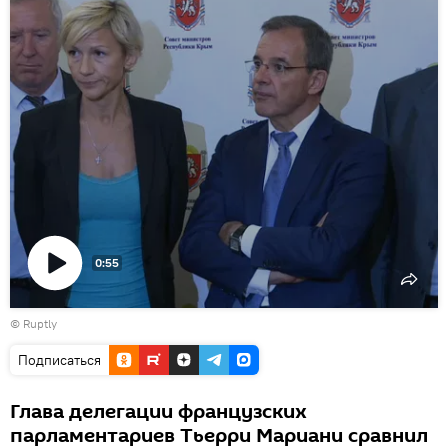
0:55
Воспроизвести
©
Ruptly
видео
Подписаться
Глава делегации французских
парламентариев Тьерри Мариани сравнил