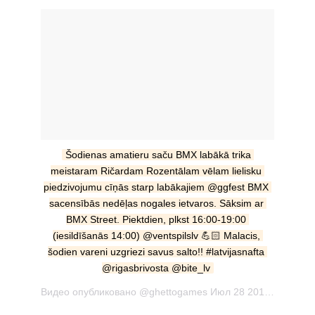
Šodienas amatieru saču BMX labākā trika 
meistaram Ričardam Rozentālam vēlam lielisku 
piedzivojumu cīņās starp labākajiem @ggfest BMX 
sacensībās nedēļas nogales ietvaros. Sāksim ar 
BMX Street. Piektdien, plkst 16:00-19:00 
(iesildīšanās 14:00) @ventspilslv 💪🏻 Malacis, 
šodien vareni uzgriezi savus salto!! #latvijasnafta 
@rigasbrivosta @bite_lv
Видео опубликовано @ghettogames Июл 28 2016 в 1:58 PDT