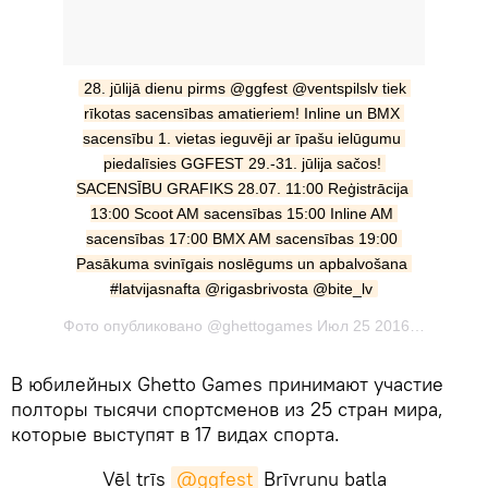
28. jūlijā dienu pirms @ggfest @ventspilslv tiek 
rīkotas sacensības amatieriem! Inline un BMX 
sacensību 1. vietas ieguvēji ar īpašu ielūgumu 
piedalīsies GGFEST 29.-31. jūlija sačos! 
SACENSĪBU GRAFIKS 28.07. 11:00 Reģistrācija 
13:00 Scoot AM sacensības 15:00 Inline AM 
sacensības 17:00 BMX AM sacensības 19:00 
Pasākuma svinīgais noslēgums un apbalvošana 
#latvijasnafta @rigasbrivosta @bite_lv
Фото опубликовано @ghettogames Июл 25 2016 в 6:31 PDT
В юбилейных Ghetto Games принимают участие
полторы тысячи спортсменов из 25 стран мира,
которые выступят в 17 видах спорта.
Vēl trīs
@ggfest
Brīvrunu batla