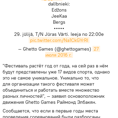
dalībnieki:
Edžons
JeeKaa
Bergs
•••••
29. jūlijā, T/N Jūras Vārti. Ieeja no 22:00e
pic.twitter.com/Na1CkGYrRI
— Ghetto Games (@ghettogames)
27 
июля 2016 г.
​"Фестиваль растёт год от года, на сей раз в нём
будут представлены уже 17 видов спорта, однако
это не самое уникальное. Уникально то, что
для организации такого фестиваля может
объединиться и работать вместе множество
разных личностей", — заявил основоположник
движения Ghetto Games Раймонд Элбакян.
Сообщается, что если в первые годы места
проведения соревнований были разбросаны