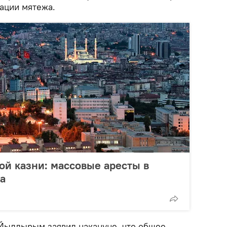
зации мятежа.
ой казни: массовые аресты в
а
Йылдырым заявил накануне, что общее