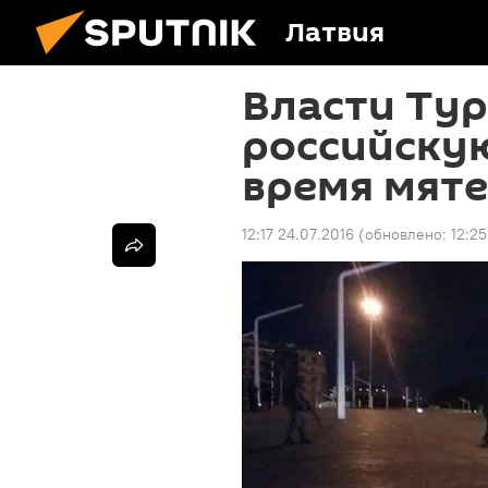
Латвия
Власти Ту
российску
время мят
12:17 24.07.2016
(обновлено:
12:25