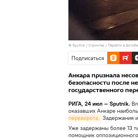
© Sputnik / Стрингер
/
Перейти в фотоб
Подписаться
Анкара признала несо
безопасности после н
государственного пер
РИГА, 24 июл — Sputnik.
Вл
оказавших Анкаре наибо
переворота.
Задержания и
Уже задержаны более 13 ты
помощник оппозиционного 