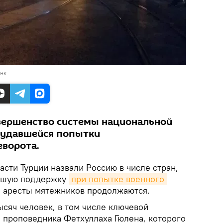
анк
вершенство системы национальной
еудавшейся попытки
еворота.
асти Турции назвали Россию в числе стран,
льшую поддержку
при попытке военного 
 аресты мятежников продолжаются.
сяч человек, в том числе ключевой
проповедника Фетхуллаха Гюлена, которого