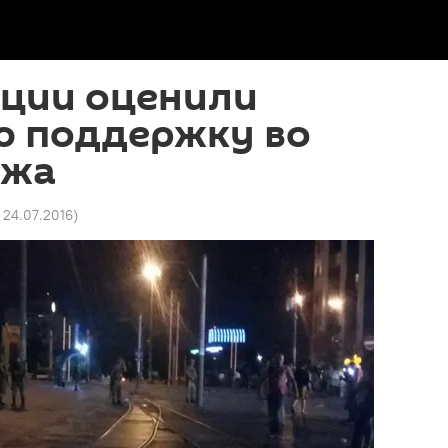
рции оценили
ю поддержку во
ежа
 24.07.2016
)