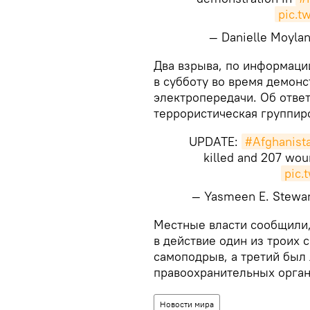
pic.t
— Danielle Moyla
​Два взрыва, по информаци
в субботу во время демонс
электропередачи. Об ответ
террористическая группиро
UPDATE:
#Afghanist
killed and 207 wo
pic.
— Yasmeen E. Stewa
​Местные власти сообщили,
в действие один из троих 
самоподрыв, а третий был
правоохранительных орган
Новости мира