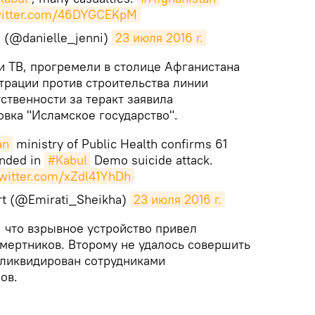
witter.com/46DYGCEKpM
n (@danielle_jenni)
23 июля 2016 г.
и ТВ, прогремели в столице Афганистана
трации против строительства линии
ственности за теракт заявила
вка "Исламское государство".
an
ministry of Public Health confirms 61
unded in
#Kabul
Demo suicide attack.
twitter.com/xZdl41YhDh
rt (@Emirati_Sheikha)
23 июля 2016 г.
 что взрывное устройство привел
смертников. Второму не удалось совершить
 ликвидирован сотрудниками
ов.