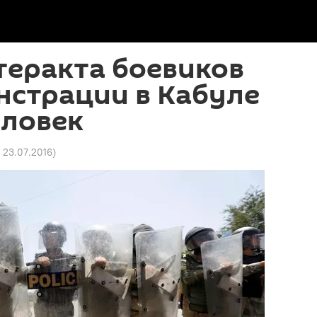
теракта боевиков
нстрации в Кабуле
еловек
6 23.07.2016
)