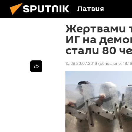
Латвия
Жертвами 
ИГ на демо
стали 80 ч
15:39 23.07.2016
(обновлено:
18:1