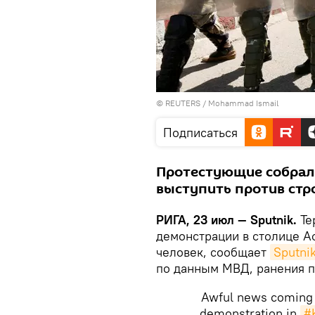
©
REUTERS
/ Mohammad Ismail
Подписаться
Протестующие собрали
выступить против стр
РИГА, 23 июл — Sputnik.
Те
демонстрации в столице А
человек, сообщает
Sputnik
по данным МВД, ранения п
Awful news coming 
demonstration in
#