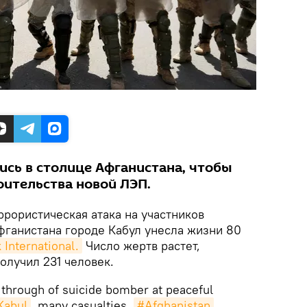
сь в столице Афганистана, чтобы
оительства новой ЛЭП.
ррористическая атака на участников
фганистана городе Кабул унесла жизни 80
 International.
Число жертв растет,
олучил 231 человек.
through of suicide bomber at peaceful
Kabul
, many casualties.
#Afghanistan