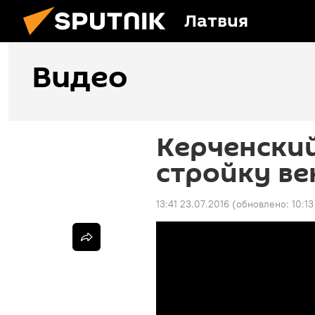
Латвия
Видео
Керченский
стройку ве
13:41 23.07.2016
(обновлено:
10:13