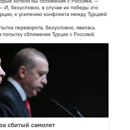
торые хотели бы сближения с Россией, —
 И, безусловно, в случае их победы это
урции, к усилению конфликта между Турцией
пытка переворота, безусловно, явилась
а попытку сближения Турции с Россией.
за сбитый самолет