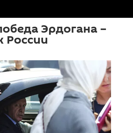
победа Эрдогана –
х России