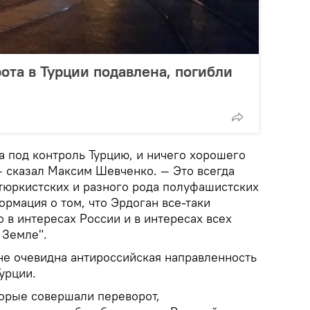
ота в Турции подавлена, погибли
а под контроль Турцию, и ничего хорошего
— сказал Максим Шевченко. — Это всегда
тюркистских и разного рода полуфашистских
рмация о том, что Эрдоган все-таки
о в интересах России и в интересах всех
 Земле".
не очевидна антироссийская направленность
урции.
торые совершали переворот,