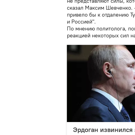
не представляют силы, ко
сказал Максим Шевченко. —
привело бы к отдалению Т
и Россией".
По мнению политолога, по
реакцией некоторых сил н
Эрдоган извинился 