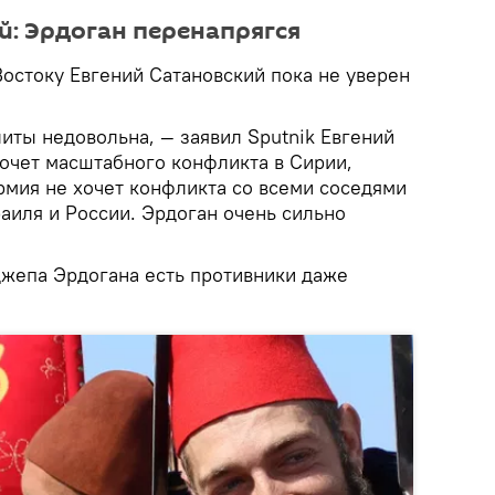
й: Эрдоган перенапрягся
остоку Евгений Сатановский пока не уверен
.
литы недовольна, — заявил Sputnik Евгений
хочет масштабного конфликта в Сирии,
Армия не хочет конфликта со всеми соседями
раиля и России. Эрдоган очень сильно
джепа Эрдогана есть противники даже