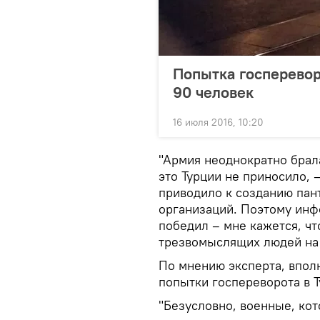
Попытка госперевор
90 человек
16 июля 2016, 10:20
"Армия неоднократно брал
это Турции не приносило, 
приводило к созданию пан
организаций. Поэтому инфо
победил – мне кажется, чт
трезвомыслящих людей на
По мнению эксперта, впол
попытки госпереворота в Т
"Безусловно, военные, ко