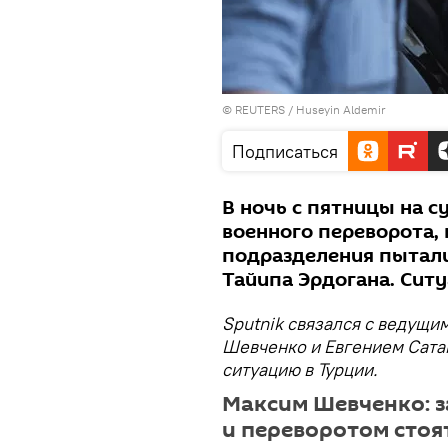
©
REUTERS
/ Huseyin Aldemir
Подписаться
В ночь с пятницы на с
военного переворота, 
подразделения пытали
Тайипа Эрдогана. Ситу
Sputnik связался с ведущ
Шевченко и Евгением Сата
ситуацию в Турции.
Максим Шевченко: з
и переворотом стоят