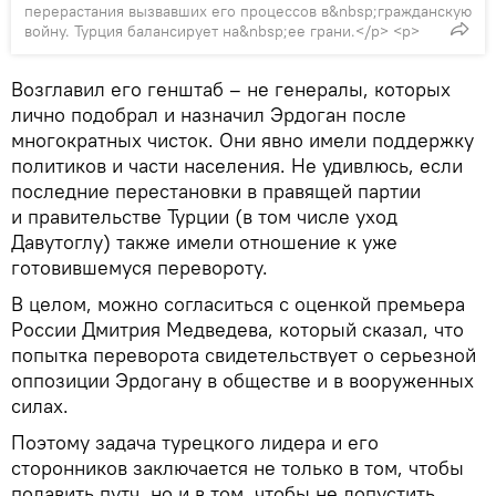
перерастания вызвавших его процессов в&nbsp;гражданскую
войну. Турция балансирует на&nbsp;ее грани.</p> <p>
Возглавил его генштаб – не генералы, которых
лично подобрал и назначил Эрдоган после
многократных чисток. Они явно имели поддержку
политиков и части населения. Не удивлюсь, если
последние перестановки в правящей партии
и правительстве Турции (в том числе уход
Давутоглу) также имели отношение к уже
готовившемуся перевороту.
В целом, можно согласиться с оценкой премьера
России Дмитрия Медведева, который сказал, что
попытка переворота свидетельствует о серьезной
оппозиции Эрдогану в обществе и в вооруженных
силах.
Поэтому задача турецкого лидера и его
сторонников заключается не только в том, чтобы
подавить путч, но и в том, чтобы не допустить