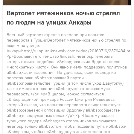
Вертолет мятежников ночью стрелял
по людям на улицах Анкары
Военный вертолет стрелял по толпе при попытке
переворота в ТурцииВертолет мятежников ночью стрелял по
людям на улицах
Анкарыhttp://ru.sputniknewslv.com/video/20160716/2376434.htm
<p>Возглавил его генштаб &ndash; не&nbsp;генералы,
которых лично подобрал и&nbsp;назначил Эрдоган после
многократных чисток. Они явно имели поддержку политиков
и&nbsp;части населения. Не удивлюсь, если последние
перестановки в&nbsp;правящей партии
и&nbsp;правительстве Турции (в том числе уход Давутоглу)
также имели отношение к&nbsp;уже готовившемуся
перевороту.</p> <p>В целом, можно согласиться
с&nbsp;оценкой премьера России Дмитрия Медведева,
который сказал, что попытка переворота свидетельствует
о&nbsp;серьезной оппозиции Эрдогану в&nbsp;обществе
и&nbsp;в вооруженных силах.</p> <p>Поэтому задача
турецкого лидера и&nbsp;его сторонников заключается
не&nbsp;только в&nbsp;том, чтобы подавить путч, но&nbsp;и
в&nbsp;том, чтобы не&nbsp;допустить постепенного